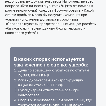
недопустимым доказательством. Например, вместо
вопроса «Кто виновен в убытках?» (что относится к
компетенции суда), следует формулировать: «Какой
объём прибыли могла бы получить компания при
условии исполнения договора в срок?» или
«Соответствуют ли представленные истцом расчёты
убытков фактическим данным бухгалтерского и
налогового учёта?»
В каких спорах используется
заключение по оценке ущерба:
Дела по возмещению убытков по статьям
15, 393, 1064 ГК РФ
Иски к директорам и контролирующим
лицам по статье 53.1 ГК РФ
Субсидиарная ответственность при
банкротстве
Споры о неосновательном обогащении, где
требуется доказать упущенный доход