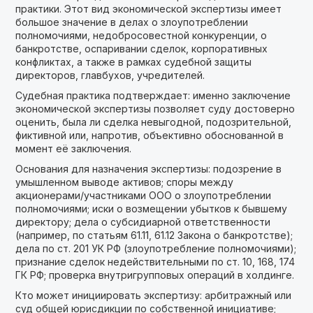
практики. Этот вид экономической экспертизы имеет
большое значение в делах о злоупотреблении
полномочиями, недобросовестной конкуренции, о
банкротстве, оспаривании сделок, корпоративных
конфликтах, а также в рамках судебной защиты
директоров, главбухов, учредителей.
Судебная практика подтверждает: именно заключение
экономической экспертизы позволяет суду достоверно
оценить, была ли сделка невыгодной, подозрительной,
фиктивной или, напротив, объективно обоснованной в
момент её заключения.
Основания для назначения экспертизы: подозрение в
умышленном выводе активов; споры между
акционерами/участниками ООО о злоупотреблении
полномочиями; иски о возмещении убытков к бывшему
директору; дела о субсидиарной ответственности
(например, по статьям 61.11, 61.12 Закона о банкротстве);
дела по ст. 201 УК РФ (злоупотребление полномочиями);
признание сделок недействительными по ст. 10, 168, 174
ГК РФ; проверка внутригрупповых операций в холдинге.
Кто может инициировать экспертизу: арбитражный или
суд общей юрисдикции по собственной инициативе;